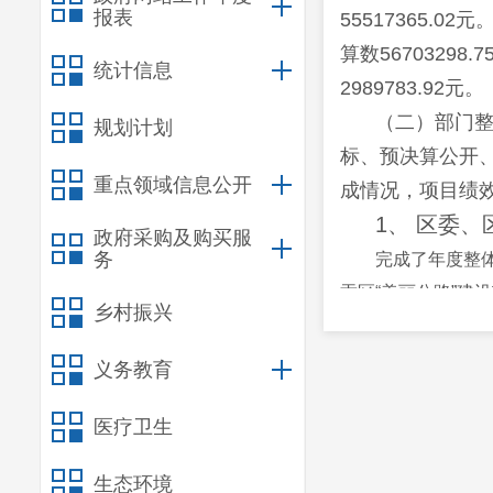
报表
55517365.0
算数5670329
统计信息
2989783.92元。
（二）
部门
规划计划
标、预决算公开
重点领域信息公开
成情况，项目绩
1、
区委、
政府采购及购买服
务
完成了年度整
贡区“美丽公路”建
乡村振兴
、
护
呈贡区农村公
设市级示范创建、
义务教育
香街二期项目、
医疗卫生
2、
预决算
2021
年按照
生态环境