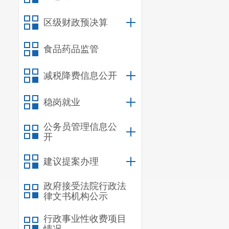
到及时、真实
3、
资产管
区级财政预决算
制定了资产管
食品药品监管
管理机制，建立固
责，能及时发现问
减税降费信息公开
4、
三公经
根据中央、省、
稳岗就业
全年决算支出335
公务员管理信息公
31447.89元。
开
5、
内部管
我局建立了内
建议提案办理
施情况纳入日常监
政府接受法院行政法
6
、 项目
律文书机构公示
（1）项目绩
行政事业性收费项目
区经济和社会发展