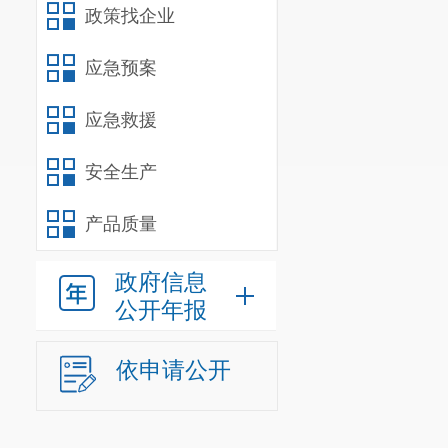
政策找企业
决定，资金拨付有
超限运输检测
应急预案
造成的危害，使治
足于昆明主城62
应急救援
（三）
部门
安全生产
目组织和项目管
财政部门和
产品质量
价标准和评价
二、 绩效评价
政府信息
（一）绩效评
公开年报
进一步强化
（二）
绩效
依申请公开
1
、 前期准
根据昆明市呈