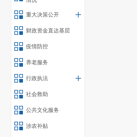
情况
管理和养护；负责
重大决策公开
理；指导公路、水
落实综治维稳（平
财政资金直达基层
形态工作目标，落
成昆明市呈贡区国
疫情防控
（2）阶段性
洁；道路路面、路
养老服务
象，做到干净、整
行政执法
成呈贡现代交通体
研究工作。三铝公
社会救助
审查会。完成三铝
速公路、老昆洛路呈
公共文化服务
据现有绿化，进一
7
、 预期经
涉农补贴
我局制定了财