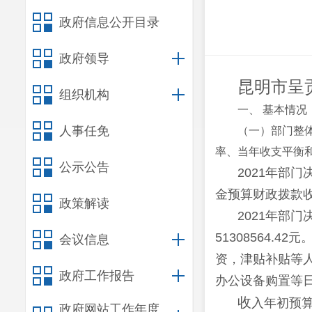
政府信息公开目录
政府领导
昆明市呈
组织机构
一、 基本情况
人事任免
（一）部门整
率、当年收支平衡
公示公告
2021
年部门决
金预算财政拨款收入
政策解读
2021
年部门决
51308564.4
会议信息
资，津贴补贴等人
政府工作报告
办公设备购置等日
收
入年初预算数
政府网站工作年度