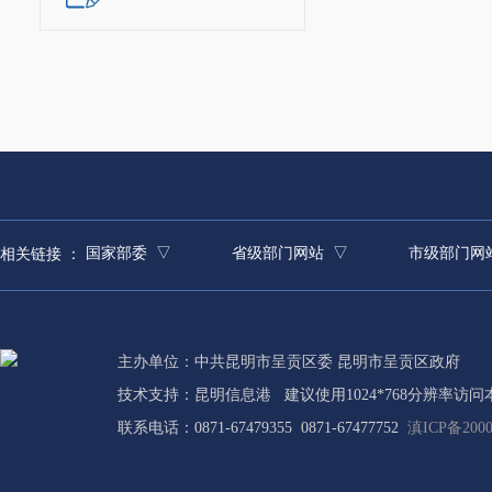
办。
工作分工：
负责区政府
分管外事办
负责区政府
国家部委 ▽
省级部门网站 ▽
市级部门网
相关链接 ：
批办、交办重要
协提案的督促办
成情况进行考核
主办单位：中共昆明市呈贡区委 昆明市呈贡区政府
技术支持：
昆明信息港
建议使用1024*768分辨率访问
统筹区卫生
联系电话：0871-67479355 0871-67477752
滇ICP备2000
治艾滋病局
合执法局（区城