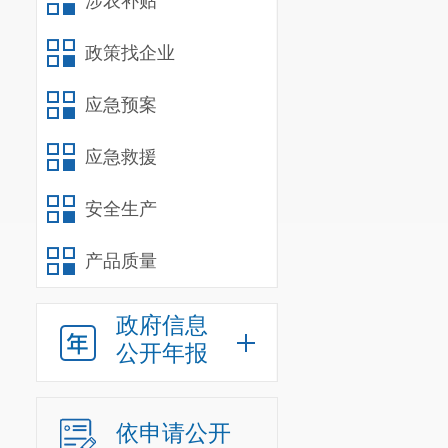
涉农补贴
区政
政策找企业
简历：
曾昭生，男，
应急预案
办公室党组书记
应急救援
工作分工：
安全生产
主持区政府
产品质量
人职责。
负责协助区
政府信息
排及区政府重大
公开年报
分管机关事
联系区委办
依申请公开