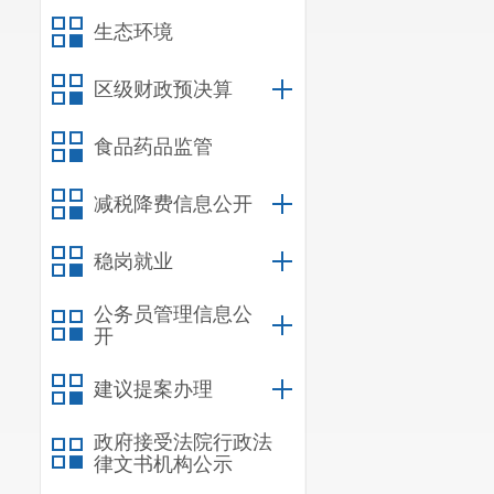
同有关部门贯
生态环境
业规则、服务
区级财政预决算
(七)负
食品药品监管
与家庭发展相
(八)指
减税降费信息公开
医生队伍建设
稳岗就业
(九)贯
公务员管理信息公
划并组织实施
开
文化建设、对
建议提案办理
(十)建
政府接受法院行政法
律文书机构公示
助等措施，综