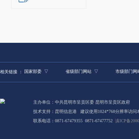
国家部委 ▽
省级部门网站 ▽
市级部门网
相关链接 ：
主办单位：中共昆明市呈贡区委 昆明市呈贡区政府
技术支持：
昆明信息港
建议使用1024*768分辨率访问
联系电话：0871-67479355 0871-67477752
滇ICP备2000