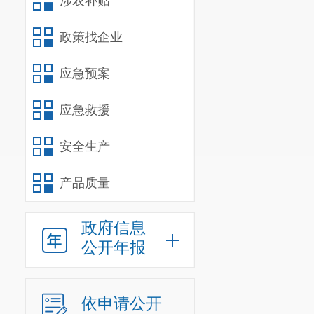
涉农补贴
作重心下移和
政策找企业
斜。
三是
更加
应急预案
惠化、便捷化
应急救援
度，推进管办
三、办公
安全生产
昆明市呈贡
产品质量
四、办公
工作日9:00-
政府信息
公开年报
五、联系
0871-6747
依申请公开