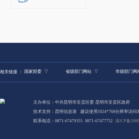
国家部委 ▽
省级部门网站 ▽
市级部门网
相关链接 ：
简历：
樊
党工委宣传委
主办单位：中共昆明市呈贡区委 昆明市呈贡区政府
负责
宣传
技术支持：
昆明信息港
建议使用1024*768分辨率访问
联系电话：0871-67479355 0871-67477752
滇ICP备2000
委
、志愿者服
创建、党群活