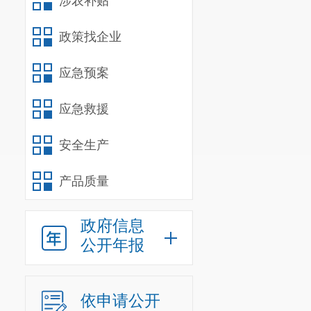
涉农补贴
简历：
宋
政策找企业
党工委副书记
受党工委
应急预案
和社会治理工
应急救援
指挥调度、
文
安全生产
12345
热线
等
会、机关党
建
产品质量
房小区管理工
政府信息
完成街道
公开年报
依申请公开