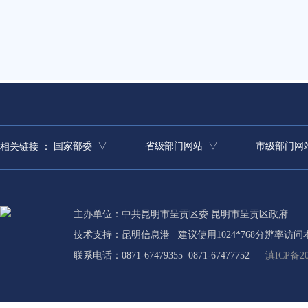
国家部委 ▽
省级部门网站 ▽
市级部门网
相关链接 ：
主办单位：中共昆明市呈贡区委 昆明市呈贡区政府
技术支持：
昆明信息港
建议使用1024*768分辨率访问
联系电话：0871-67479355 0871-67477752
滇ICP备20