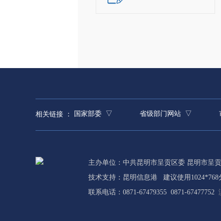
国家部委 ▽
省级部门网站 ▽
相关链接 ：
主办单位：中共昆明市呈贡区委 昆明市呈
技术支持：
昆明信息港
建议使用1024*76
联系电话：0871-67479355 0871-67477752