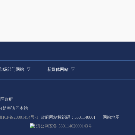
昆明市呈贡区人力资源和社会保障局党组书记、局长
工作分工
主持区人力资源社会保障局全面工作。
市级部门网站 ▽
新媒体网站 ▽
贡区政府
8分辨率访问本站
滇ICP备20001454号-1
政府网站标识码：5301140001
网站地图
滇公网安备 53011402000143号