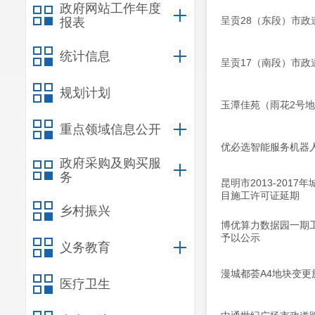
政府网站工作年度
呈贡28（东段）市
报表
统计信息
呈贡17（南段）市
规划计划
玉潭佳苑（雨花2号
重点领域信息公开
优必选智能服务机器
政府采购及购买服
务
昆明市2013-20
目施工许可证延期
乡村振兴
博优算力数据园一期
予以公示
义务教育
漫城都荟A4地块变更
医疗卫生