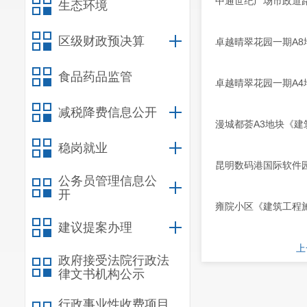
中通世纪广场市政道
生态环境
区级财政预决算
卓越晴翠花园一期A
食品药品监管
卓越晴翠花园一期A
减税降费信息公开
漫城都荟A3地块《
稳岗就业
昆明数码港国际软件
公务员管理信息公
开
雍院小区《建筑工程
建议提案办理
上
政府接受法院行政法
律文书机构公示
行政事业性收费项目