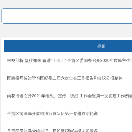
标题
检视剖析 鉴往知来 奋进“十四五” 呈贡区委编办召开2020年度民主生
区商投局传达学习区纪委二届六次全会工作报告和会议公报精神
雨花街道召开2021年组织、宣传、统战 工作会暨第一次党建工作例
呈贡区司法局开展司法行政队伍第一专题政治轮训
呈贡区司法局党组书记、局长晋绍鸿讲授主题党课