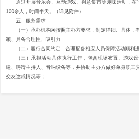
通过开展音乐会、互动游戏、创意集市等趣味活动，在“
100余人，时间半天。（详见附件）
五、服务需求
（一）承办机构须按照主办方要求，制定详细、具体，
颖、具备合理性、吸引力；
（二）履行合同约定，合理配备相应人员保障活动顺
（三）承担活动具体执行工作，包含现场布置、游戏设
建、聘请主持人、音响设备等，并协助主办方做好单身职工
交友达成情况等；
（四）现场安全保卫，为参加联谊活动人员购买意外保
（五）工作严谨，务必确保职工个人信息不对外泄露；
（六）活动期间，负责拍摄照片及视频，活动结束后制作
六、项目预算
本次活动经费预计50000元，包括活动场景设计搭建
活动经费支出严格按照《云南省基层工会经费收支管理实施