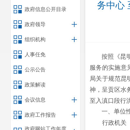
务中心
政府信息公开目录
政府领导
组织机构
人事任免
按照《昆
服务的实施意
公示公告
局关于规范昆
政策解读
神，呈贡区水
会议信息
至入滇口段行
一、
单位
政府工作报告
行政
机关
政府网站工作年度