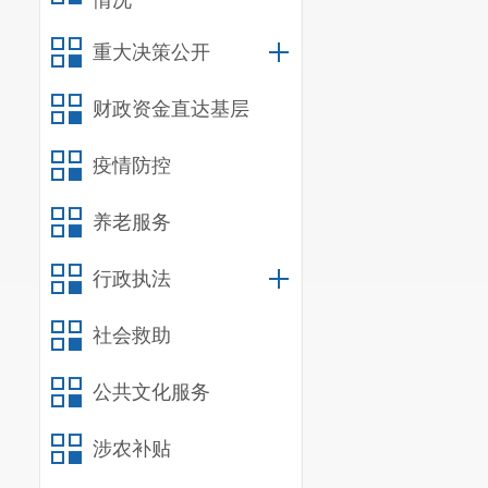
情况
九、
比选
重大决策公开
比选
文件
财政资金直达基层
价格则为报价
的营业执照、
疫情防控
盖单位公章并
养老服务
十、
比选
行政执法
递交
比选
地点为
昆明市
社会救助
达的或者未送
公共文化服务
交电子版）
涉农补贴
十一、
联