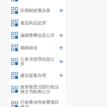
1.
依法登
区级财政预决算
2.
具备提
所必需的专业
食品药品监管
3.
在参与
减税降费信息公开
4.
参与人
稳岗就业
六、服务
公务员管理信息公
自合同签
开
七、购买
建议提案办理
采购方式
政府接受法院行政法
的方式
选取
技
律文书机构公示
八、公告
行政事业性收费项目
自本公告