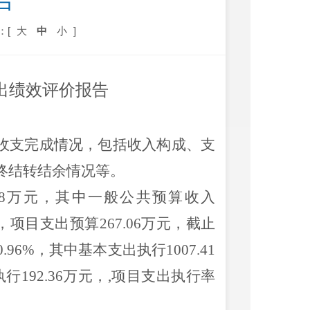
告
：[
大
中
小
]
出绩效评价报告
收支完成情况，包括收入构成、支
终结转结余情况等。
8
万元，其中一般公共预算收入
，项目支出预算
267.06
万元，截止
0.96
%，其中基本支出执行
1007.41
执行
192.36
万元，
,项目支出执行率