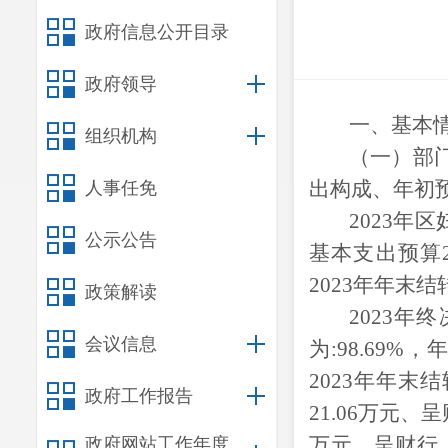
政府信息公开目录
政府领导
一、基本
组织机构
（一）部
出构成、年初
人事任免
2023年
区
公示公告
基本支出预算
2023年年末
政策解读
2023年
终
会议信息
为
:
98.69
%，
2023年
年末结
政府工作报告
21.06万元、
万元，呈财行〔
政府网站工作年度