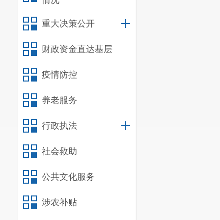
情况
张，接待费用
重大决策公开
接待费用0
元
。
6、
内部管理制
财政资金直达基层
区妇联内部控
疫情防控
（三）
部
资金管理、项
养老服务
2023年
整
收支制度
行政执法
加强
。
社会救助
二、绩效
（一）绩
公共文化服务
评价目的
验、科学合理
涉农补贴
（二）
绩