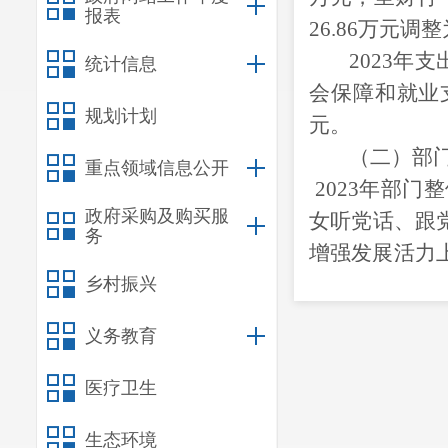
报表
26.86万元调
2023年
支
统计信息
会保障和就业
规划计划
元。
（二）
部
重点领域信息公开
2023年
部门整
政府采购及购买服
女听党话、跟
务
增强发展活力
的改革创新，
乡村振兴
断完善，运行
义务教育
紧接地气，工
妇联组织的凝
医疗卫生
命，更好地发
生态环境
柱、妇女利益