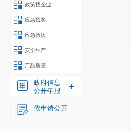
政策找企业
容。
前期成立绩效
应急预案
开始知会并告
应急救援
金，保障项目
在规定时限内
安全生产
事后回访机制
一年度工作开
产品质量
三、主要
政府信息
1
、经济
公开年报
况。
2023年
年
依申请公开
元，执行率为
2、
效率性
2023年
绩效