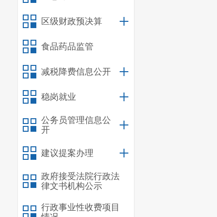
1、
绩效考核方
区级财政预决算
区妇联分别进
绩效考核各项
食品药品监管
2、
预决算公开
减税降费信息公开
区妇联在呈贡
门
年度决算公
稳岗就业
3、
存量资金
公务员管理信息公
2023年
初存量
开
4、
资产管理
2023年
年末资
建议提案办理
元，
2023年
增
政府接受法院行政法
手续办理入库
律文书机构公示
5、
三公经费
行政事业性收费项目
2023年
年初预