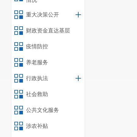
情况
（三）加
讲活动，主动
重大决策公开
与研究成果，
财政资金直达基层
解读和宣讲，
疫情防控
吸引企业关注
遇和挑战，充
养老服务
责任单位：区
行政执法
会
，
各街道办
二、货物
社会救助
（四）扩
公共文化服务
商贸企业，利
涉农补贴
企业实施精准