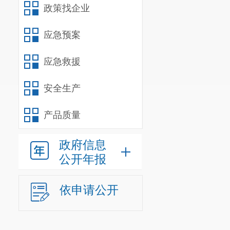
动
花卉、
机电
政策找企业
天然橡胶、热
应急预案
态，鼓励企业
应急救援
贡信息产业园
（五）加
安全生产
区自贸试验区
产品质量
商务配套资源
注册，着力形
政府信息
公开年报
南农垦和中铁
呈贡企业与周
依申请公开
贸易合作。发
员国的采购供