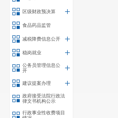
济发展和经济
区级财政预决算
贸易、产业两
食品药品监管
组，研究部署
RCEP
等贸易
减税降费信息公开
级各部门
，
呈
稳岗就业
（二）强
公务员管理信息公
高端人才引进
开
积极参与专题
建议提案办理
务能力，打造
政府接受法院行政法
位：区人力资
律文书机构公示
业园区管委会
行政事业性收费项目