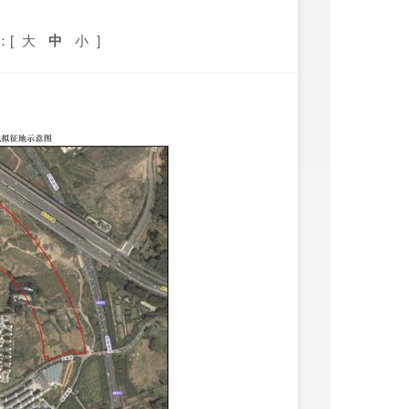
告
：[
大
中
小
]