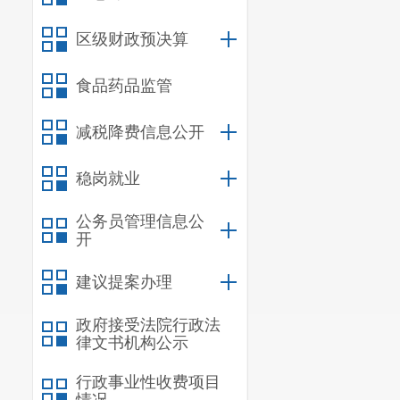
问题为导向，
区级财政预决算
会参与，安全
幼儿照护服务
食品药品监管
照护服务需求
减税降费信息公开
（二）发
婴幼儿早期发
稳岗就业
60%。到20
公务员管理信息公
开
覆盖城乡的婴
知识普及率、
建议提案办理
服务需求得到
政府接受法院行政法
律文书机构公示
务体系。
二、主要
行政事业性收费项目