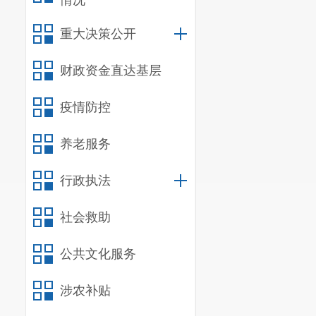
情况
（一）严
重大决策公开
哺乳假等政策
少工作时长、
财政资金直达基层
牵头单位
疫情防控
责任单位
养老服务
（二）落
照护婴幼儿的
行政执法
务。将育婴员
社会救助
指导用人单位
员，按照规定
公共文化服务
幼儿照护服务
涉农补贴
职业技能、职