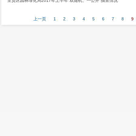
呈贡区园林绿化局2017年上半年“双随机、一公开”抽查情况
上一页
1
2
3
4
5
6
7
8
9