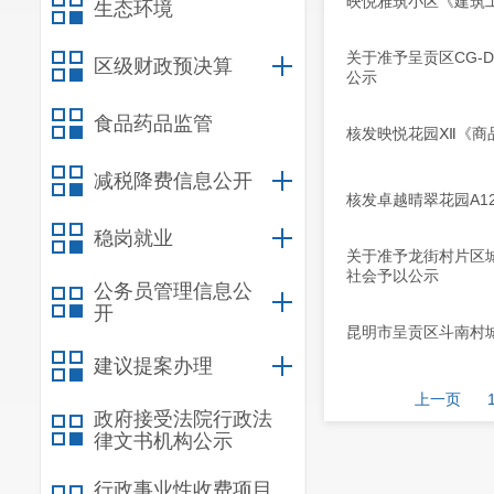
映悦雅筑小区《建筑
生态环境
关于准予呈贡区CG-
区级财政预决算
公示
食品药品监管
核发映悦花园Ⅻ《商
减税降费信息公开
核发卓越晴翠花园A1
稳岗就业
关于准予龙街村片区
社会予以公示
公务员管理信息公
开
昆明市呈贡区斗南村
建议提案办理
上一页
政府接受法院行政法
律文书机构公示
行政事业性收费项目