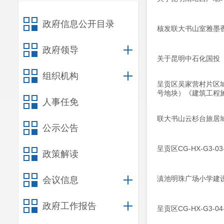
政府信息公开目录
核发联大书山室雅墨
政府领导
关于昆明中石化国投
组织机构
呈贡区吴家营村片区城
号地块）《建筑工程
人事任免
联大书山云杉台旅居
公示公告
呈贡区CG-HX-G
政策解读
滇池明珠广场小学建
会议信息
政府工作报告
呈贡区CG-HX-G