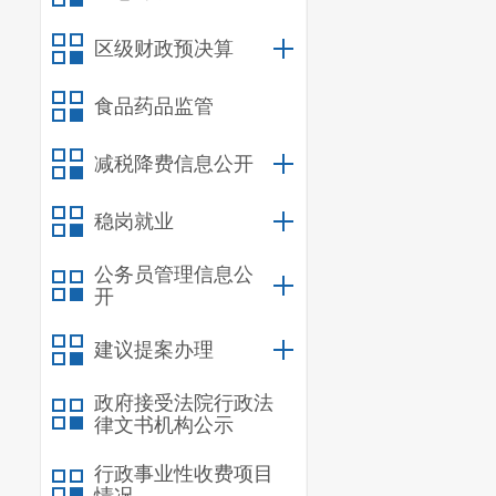
家、省市及行
区级财政预决算
（五）从
食品药品监管
称。其首次申
（六）本
减税降费信息公开
核认定）和正
稳岗就业
三、申报
公务员管理信息公
（一）制
开
各校（园
建议提案办理
新本单位的职
政府接受法院行政法
大会上征求意
律文书机构公示
实施。
行政事业性收费项目