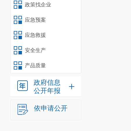
户（输入身份
政策找企业
统（提示：不
应急预案
登录
；
若不是
应急救援
人信息，从个
申报完成
→
学
安全生产
核
→申报
一级
产品质量
提交昆明市高
公示。
202
6
年
政府信息
公开年报
位）审核人具
（附件
1
）
，
依申请公开
职称填表说明
四、申报