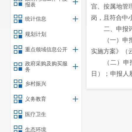
报表
宫、
按属地管
岗，且符合中
统计信息
二、申报
规划计划
（一）
申
重点领域信息公开
实施方案》（
（二）申
政府采购及购买服
务
日）；申报人
乡村振兴
除外）
。
（三）
申
义务教育
自
202
5
年
12
月
医疗卫生
位一致。
（四）申
生态环境