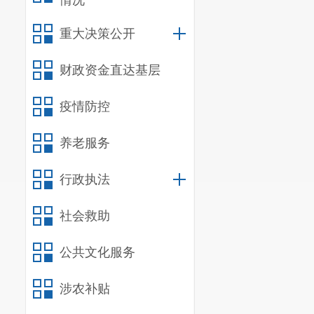
（二）
个
情况
申报人向
重大决策公开
位）根据自己
财政资金直达基层
后，将申报人
范围及人数、
疫情防控
示，公示期满
养老服务
公示的第二个
行政执法
（三）申报
本次职称
社会救助
台（网址：
htt
公共文化服务
或
IE10
以上版
涉农补贴
个人用户