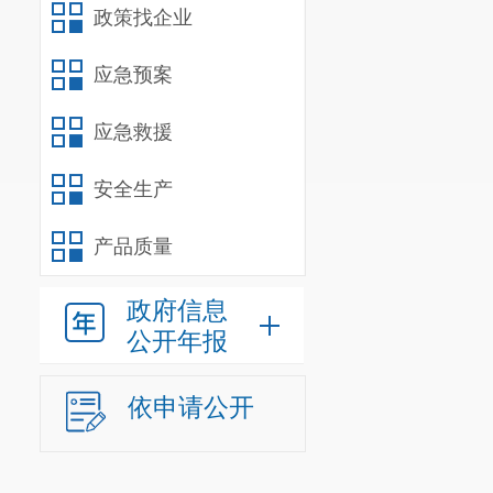
政策找企业
郁建伟
（
应急预案
杜春平（
丁云龙（
应急救援
罗晓杰（
安全生产
杨秋实（
产品质量
杨诗韵（
钱 睿（
政府信息
公开年报
三、
其他
（
一
）听
依申请公开
证会。
（
二
）请