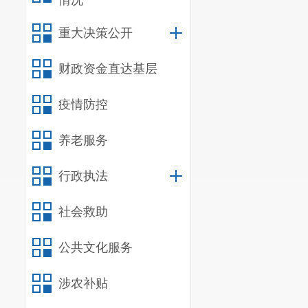
情况
王文兵
（
重大决策公开
郭晓梅
（
财政资金直达基层
陈永康
（
疫情防控
赵智佳
（
杨明东（
养老服务
夏艺铭
（
行政执法
张 超
（斗
社会救助
吴
涛（吴
王
胤
（
吴
公共文化服务
崔
源（
乌
涉农补贴
赵昆明（