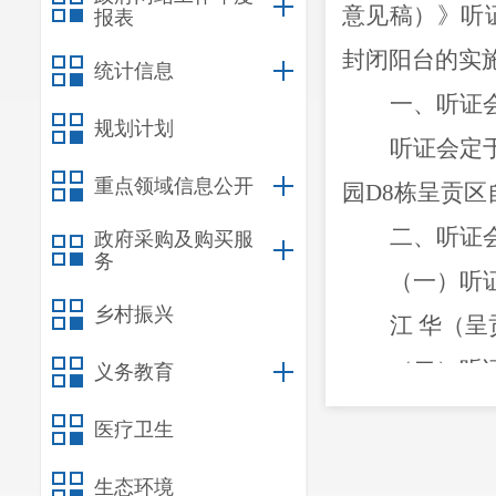
意见稿）》听
报表
封闭阳台的实
统计信息
一、听证
规划计划
听证会定
重点领域信息公开
园
D8
栋
呈贡
区
二、听证
政府采购及购买服
务
（一）听
乡村振兴
江 华（
（二）听
义务教育
江 华（
医疗卫生
陈 俊（
生态环境