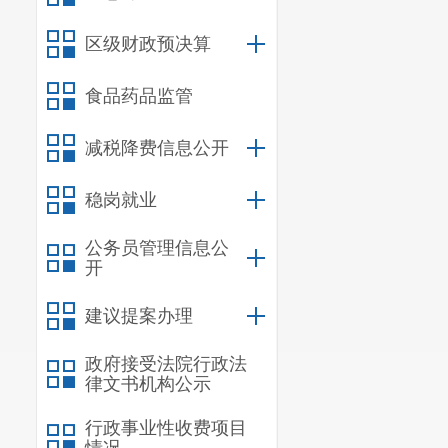
俞丁峰（
区级财政预决算
闻乔华
（
朱莹莹（
食品药品监管
（
三
）决
减税降费信息公开
杨 鑫（
稳岗就业
（
四
）听
王晓虎（
公务员管理信息公
开
王
倩
（区
建议提案办理
沈思屹
（
政府接受法院行政法
（
五
）听
律文书机构公示
袁志鹏（
行政事业性收费项目
（
六
）
听