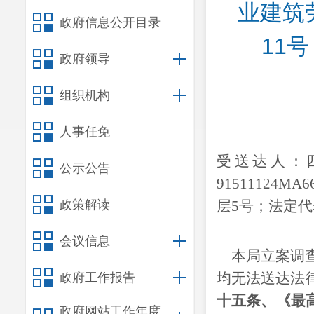
业建筑
政府信息公开目录
11
政府领导
组织机构
人事任免
受送达人：
公示公告
91511124MA6
政策解读
层
5
号；法定代
会议信息
本局立案调查
均无法送达法
政府工作报告
十五条、《最
政府网站工作年度