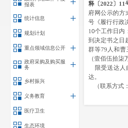
释〔
2022
〕
11
报表
府网公示的方
统计信息
号《
履行行政
1
0
个工作日内
规划计划
到决定书之日
重点领域信息公开
群等
79人和
（壹佰伍拾柒
政府采购及购买服
限受送达人
务
达。
乡村振兴
（联系方式：
义务教育
附件：呈人社监催
医疗卫生
昆明市呈贡
生态环境