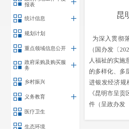
报表
昆
统计信息
规划计划
为深入贯彻落
重点领域信息公开
（国办发〔
20
人福祉的实施
政府采购及购买服
务
的多样化、多
乡村振兴
进银发经济规
《昆明市呈贡
义务教育
件（呈政办发
医疗卫生
一、工作目标
到
2027
年，
生态环境