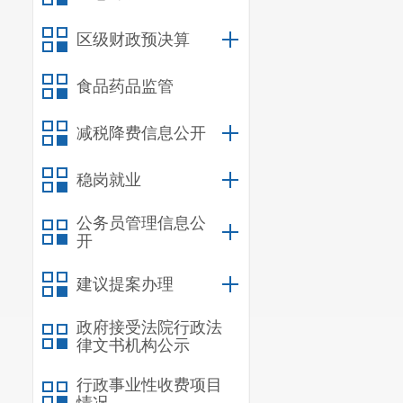
会资本参与银
区级财政预决算
断延伸。到
203
食品药品监管
完善，多业态
二、健全助老
减税降费信息公开
（一）
扩大老
稳岗就业
大力整合闲置
公务员管理信息公
务设施，以解
开
点，加大老年
建议提案办理
民营
、集中供
政府接受法院行政法
财政对已投入
律文书机构公示
和
3
万元一次
行政事业性收费项目
进行重复补助