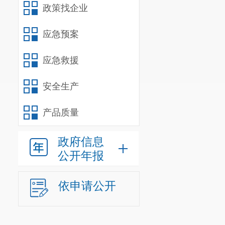
2.
联合物业服
政策找企业
物业服务商品
应急预案
件的物业服务
老人，配合民
应急救援
守、失能、重
安全生产
爱探访，了解
产品质量
警。对失能、
乡建设局、区
政府信息
公开年报
责）
（三）优化老
依申请公开
依托云南省中
探索共建医养