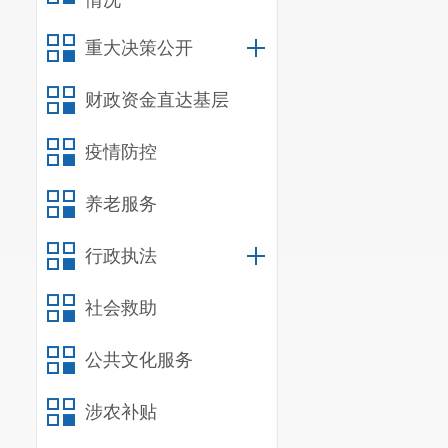
情况
本区域常住或
重大决策公开
营养需求标准
财政资金直达基层
法长途配送的
局、区商务和
疫情防控
（二）完善社
养老服务
1.
发展社区嵌
行政执法
老服务设施建
助餐助行、紧
社会救助
业
、
社会组织
公共文化服务
籍等多种方式
涉农补贴
能职责分工负