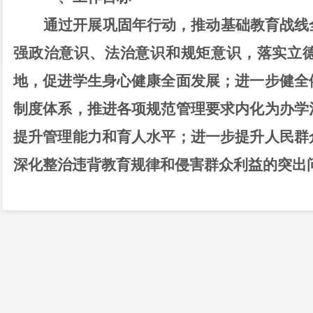
通过开展巩固年行动，推动基础教育战线
强政治意识、法治意识和规矩意识，落实立
地，促进学生身心健康全面发展；进一步健全
制度体系，推进各项规范管理要求内化为办学
提升管理能力和育人水平；进一步提升人民群
深化整治违背教育规律和侵害群众利益的突出
二、重点任务
（一）巩固提升教育公平水平。各地各校
衡编班，落实普通高中属地招生，保障符合条
育，纠正清理有违教育公平的招生政策和做法
多跑路、家长少跑腿。健全控辍保学长效机制