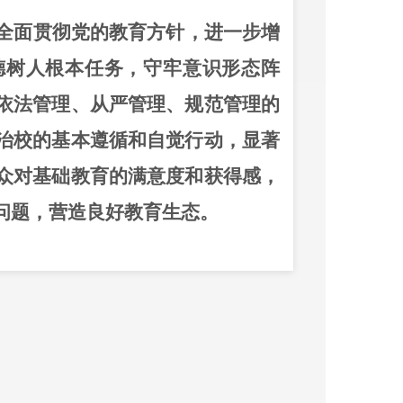
全面贯彻党的教育方针，进一步增
德树人根本任务，守牢意识形态阵
依法管理、从严管理、规范管理的
治校的基本遵循和自觉行动，显著
众对基础教育的满意度和获得感，
问题，营造良好教育生态。
要深化义务教育阳光招生，推进均
件的随迁子女在流入地平等接受教
。落实
“
教育入学一件事
”
，让数据
，加强学校日常考勤管理，推动解