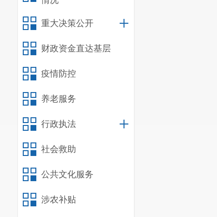
情况
重大决策公开
财政资金直达基层
六、网络预登记其
疫情防控
（一）无论您
网络预登记的将影
养老服务
（二）港澳台
行政执法
道、乌龙街道、吴
络预登记的，请家
社会救助
（三）有下列
公共文化服务
1.未在3月1日
涉农补贴
2.已经入学并