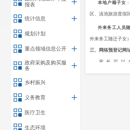
本地户籍子女
报表
区、滇池旅游度假
统计信息
外来务工人员
规划计划
外来务工随迁子女
重点领域信息公开
三、网络预登记网
家长可以
政府采购及购买服
务
（https://zwfw.y
四、网络预登记内
乡村振兴
网络预登记不
1.孩子和家
2.外来务工
义务教育
保险情况（未购买
网络预登记前
医疗卫生
外来务工人员还需
在公安机关办理的“
生态环境