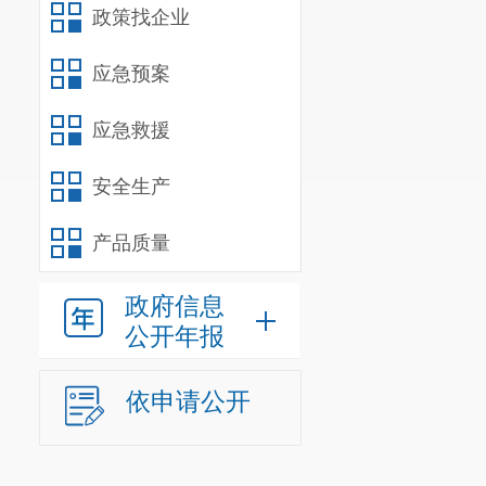
政策找企业
3.预登记或确
应急预案
（四）若因入
应急救援
（五）网络预
安全生产
免耽误入学手续办
如您在小学一
产品质量
1.咨询电话：08
政府信息
公开年报
2.现场咨询：
3.咨询时间：周一至周
依申请公开