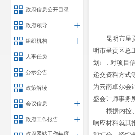
政府信息公开目录
政府领导
昆明市呈
组织机构
明市呈贡区总
人事任免
划
，对项目
》
公示公告
递交资料方式
为云南卓尔会
政策解读
盛会计师事务
会议信息
根据内控
政府工作报告
响应材料
就其
政府网站工作年度