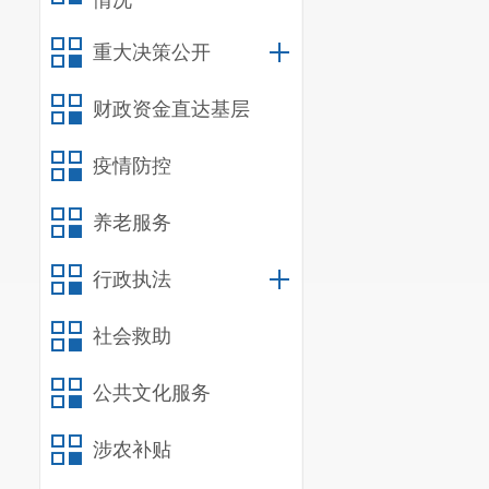
情况
简历
重大决策公开
罗蓉
，
女
财政资金直达基层
呈贡区文化和
疫情防控
工作分工
协助党组
养老服务
建设）、市域
行政执法
件应对、消防
社会救助
毒防艾、普法
业市场日常监
公共文化服务
商环境、文化
涉农补贴
工作职责、
“