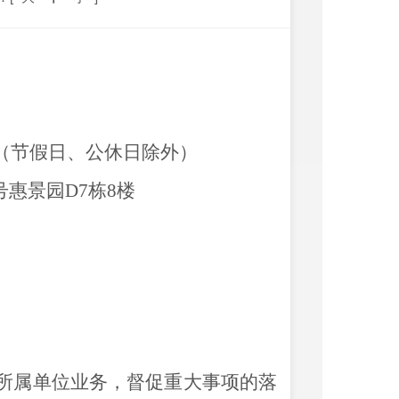
（节假日、公休日除外）
号
惠景园
D7
栋
8
楼
所属单位业务，督促重大事项的落