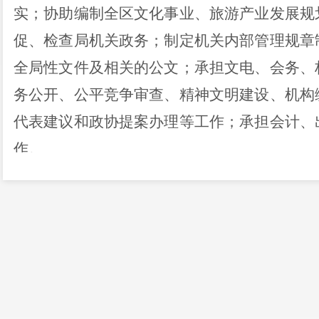
实
；
协助编制全区文化
事业
、旅游
产业
发展规
促、检查局机关政务
；
制定机关内部管理规章
全局性文件及相关的公文
；
承担文电、会务、
务公开、
公平竞争审查、
精神文明建设、机构
代表建议和政协提案办理等工作
；
承担会计、
作。
（二）文化科（行政审批服务科）
承担全区文化事业管理服务工作。负责文
事业，拟订全区文化发展规划、计划并组织实
普及工作
；
开展群众文化活动，组织协调全区
图书馆、文化馆，推进图书馆、文化馆标准化
队
；
推进全区公共文化均等化建设，指导街道