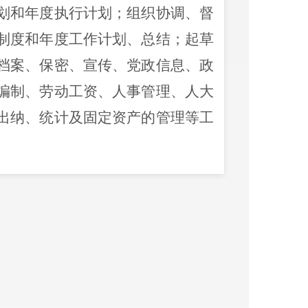
划和年度执行计划
；
组织协调、督
制度和年度工作计划、总结
；
起草
档案、保密、宣传、党政信息、政
编制、劳动工资、人事管理、人大
出纳、统计及固定资产的管理等工
化类行政审批工作
；
管理全区文化
施
；
指导全区文化建设和文化艺术
重大文化活动的开展
；
综合管理区
、现代化建设
；
管理区文艺演出团
社区综合性文化服务中心
建设
、
规