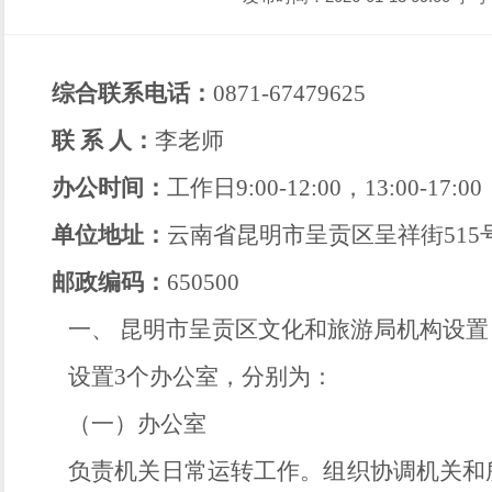
综合联系电话：
0871-67479625
联
系
人：
李
老师
办公时间：
工作日
9
:
00-12
:
00
，
13
:
00-17
:
00
单位地址：
云南省昆明市呈贡区呈祥街
515
邮政编码：
65050
0
一、
昆明市呈贡区文化和旅游局
机构设置
设置
3
个办公室，
分别
为：
（一）办公室
负责机关日常运转工作。组织协调机关和