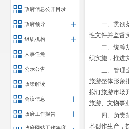
政府信息公开目录
一
、
贯彻
政府领导
性文件并监督
组织机构
二
、
统筹
人事任免
织实施，推进
公示公告
三
、
管理
旅游整体形象
政策解读
拟订旅游市场
会议信息
旅游、文物事
政府工作报告
四
、
负责
术创作生产，
政府网站工作年度