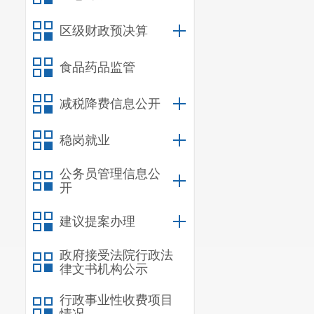
十
、
指导
区级财政预决算
推进文化和旅
食品药品监管
十一
、
负
民族文化艺术
减税降费信息公开
训。协助、落
稳岗就业
十
二、
统
公务员管理信息公
十
三、
完
开
建议提案办理
政府接受法院行政法
律文书机构公示
行政事业性收费项目