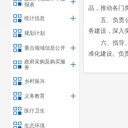
报表
品，推动各门
统计信息
五
、
负责
务建设，深入
规划计划
六
、
指导
重点领域信息公开
准化建设。负
政府采购及购买服
七
、
负责
务
及、弘扬和振
乡村振兴
八
、
拟订
义务教育
作。
医疗卫生
九
、
统筹
保护和利用工
生态环境