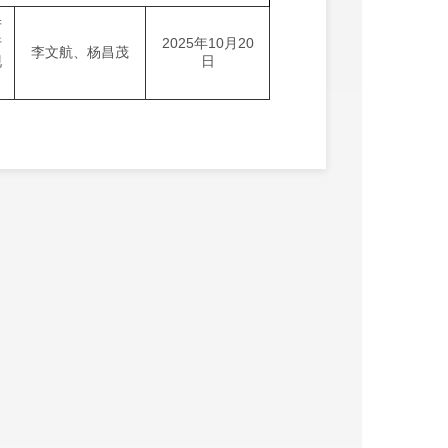
产
行
2025年10月20
李文航、杨昌茂
现
日