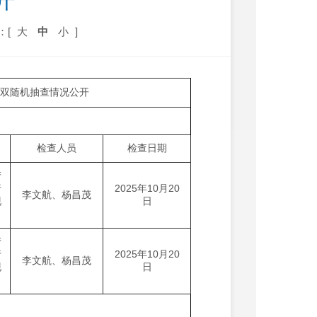
开
：[
大
中
小
]
局双随机抽查情况公开
检查人员
检查日期
产
行
2025年10月20
李文航、杨昌茂
现
日
产
行
2025年10月20
李文航、杨昌茂
现
日