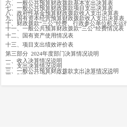
六、一般公共预算财政拨款基本支出决算表
七、
一般公共预算财政拨款项目支出决算表
八
、政府性基金预算财政拨款收入支出决算表
九、国有资本经营预算财政拨款收入支出决算表
十
、
财政拨款
“三公”经费、行政参公单位机关运
十一、一般公共预算财政拨款
“三公”经费情况表
十二、国有资产使用情况表
十三、项目支出绩效评价表
第三部
分
2024
年度部门决算情况说明
一、收入决算情况说明
二、支出决算情况说明
三、一般公共预算财政拨款支出决算情况说明
四、财政拨款
“三公”经费支出决算情况说明
第四部分
其他重要事项及相关口径情况说明
一、
机关运行经费支出情况
二、
国有资产占用情况
三、
政府采购支出情况
四、
单位绩效自评情况
五、
其他重要事项情况说明
六、相关口径说明