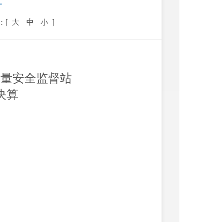
算
：[
大
中
小
]
质量安全监督站
决算