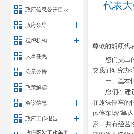
代表大
政府信息公开目录
政府领导
组织机构
尊敬的胡颖
代
人事任免
您
们
提出
交我们研究办
公示公告
一、
基本
政策解读
您们在建
在违法停车的
会议信息
体停车场”等
政府工作报告
家，共有经营
政府网站工作年度