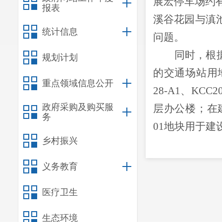
展宏停车场约
报表
溪谷花园与滇
统计信息
问题
。
同时，根
规划计划
的交通场站用
重点领域信息公开
28-A1
、
KCC20
政府采购及购买服
层办公楼；在
务
01
地块用于建
乡村振兴
二
、
下步
（一）近
义务教育
息平台”，全
医疗卫生
智停车”
APP
实
步加强对“云智
生态环境