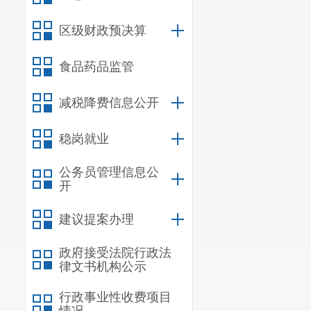
管制。针对节
区级财政预决算
查，提前部署
（二）远
食品药品监管
门加快斗南花
减税降费信息公开
通环境，提升
稳岗就业
实际安装电子
实际情况选址
公务员管理信息公
开
感谢您对
情况征询意见
建议提案办理
联系电
话：6
政府接受法院行政法
律文书机构公示
行政事业性收费项目