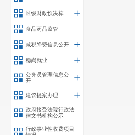
一、收入
区级财政预决算
二、支出
食品药品监管
三、一般
四、财政
减税降费信息公开
第四部分
稳岗就业
一、
机关
公务员管理信息公
二、
国有
开
三、
政府
建议提案办理
四、
部门
政府接受法院行政法
五、
其他
律文书机构公示
六、相关
行政事业性收费项目
第
五
部分