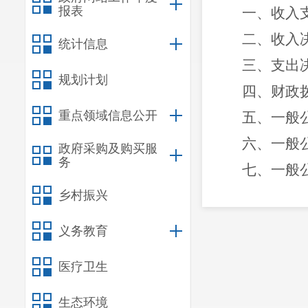
报表
一、收入
二、收入
统计信息
三、支出
规划计划
四、财政
重点领域信息公开
五、一般
六、一般
政府采购及购买服
务
七、
一般
八
、政府
乡村振兴
九、国有
义务教育
十
、
财政
医疗卫生
十一、一
第三部
分
生态环境