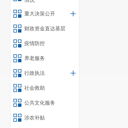
情况
重大决策公开
一、主要
财政资金直达基层
中国共产
工作部署，围
疫情防控
二、
基本
养老服务
（一）机
行政执法
我部门共
文法规科、
档
社会救助
所属单位
1
公共文化服务
（二）决
涉农补贴
纳入
中国