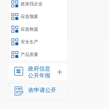
2
个。其中：
政策找企业
个。分别是：
应急预案
1.
中国共
2
.
昆明市
应急救援
纳入
我
部
安全生产
（三）部
产品质量
我
部门
202
人，
参照公务
政府信息
公开年报
理人员
0
人
。
我
部门
20
依申请公开
人员
0
人。
年末尚未