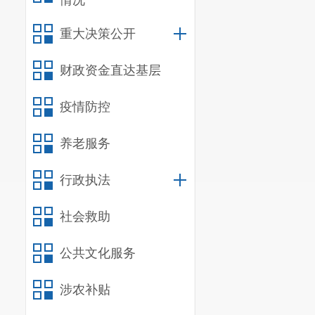
情况
昆明市呈
重大决策公开
改革工作的方
工作的集中统
财政资金直达基层
（
1
）
拟
疫情防控
划。承担区域
养老服务
编制工作。受
（草案）的报
行政执法
全区国民经济
社会救助
作意见。
公共文化服务
（
2
）
负
提出落实宏观
涉农补贴
社会发展的重