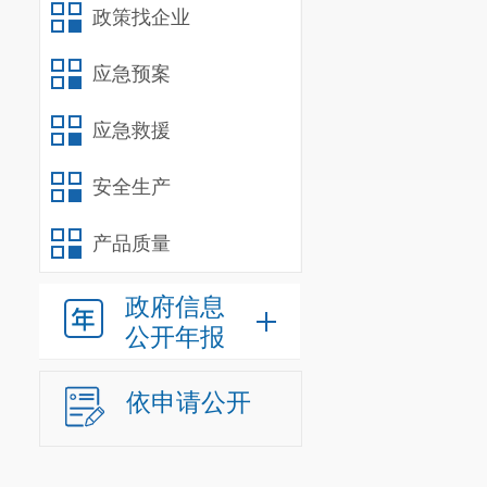
政策找企业
（
3
）
推
应急预案
制定促进产业
题。推进区域
应急救援
（
4
）
协
安全生产
划，并组织实
（
5
）
协
产品质量
革。协调推进
政府信息
体制改革之间
公开年报
体系建设工作
依申请公开
（
6
）
负
控目标和政策