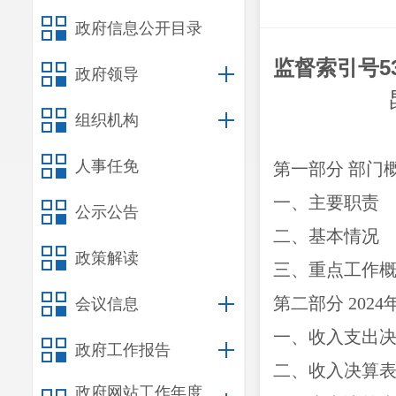
政府信息公开目录
监督索引号
5
政府领导
组织机构
人事任免
第一部分
部门
一、主要职
责
公示公告
二、
基本情况
政策解读
三、重点工作
第二部分
2024
会议信息
一、收入支出
政府工作报告
二、收入决算
政府网站工作年度