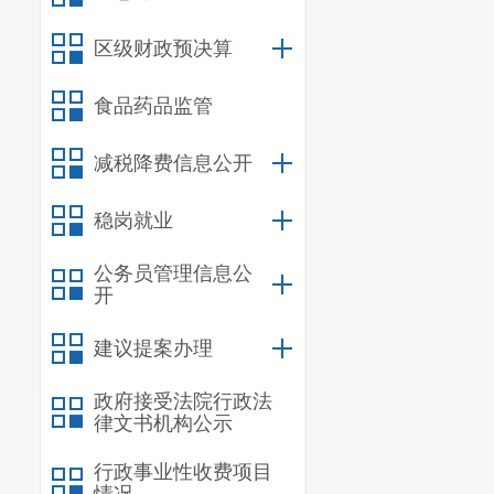
三、一般公共
区级财政预决算
四、财政拨款
“
第四部分
其他
食品药品监管
一、
机关运行
减税降费信息公开
二、
国有资产
稳岗就业
三、
政府采购
四、
部门绩效
公务员管理信息公
开
五、
其他重要
建议提案办理
六、相关口径
第
五
部分
名词
政府接受法院行政法
律文书机构公示
行政事业性收费项目
一、主要