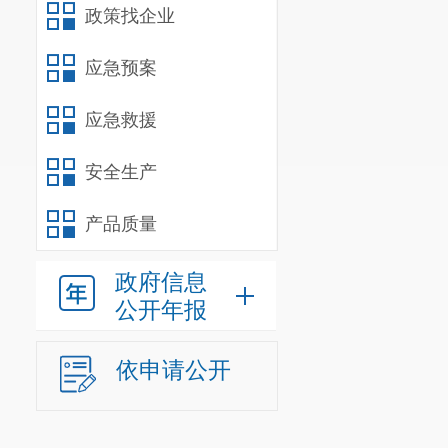
政策找企业
人，参照公务
应急预案
业工人
0
人；经
我单位
20
应急救援
人员
0人。
安全生产
年末尚未
产品质量
休
0
人）。年末
人）。年末学
政府信息
车辆编制
0
公开年报
三、重点
依申请公开
1
.认真贯
示，全面实施