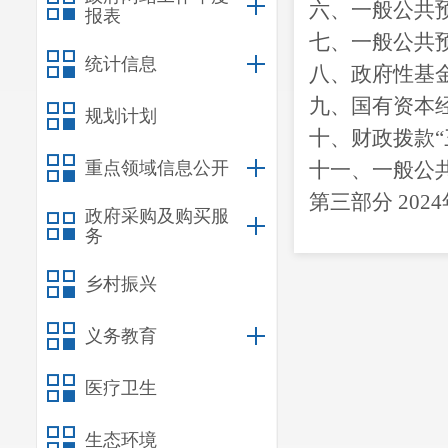
六、一般公共
报表
七、
一般公共
统计信息
八
、政府性基
九、国有资本
规划计划
十
、
财政拨款
重点领域信息公开
十一、一般公
第三部
分
2024
政府采购及购买服
一、收入决算
务
二、支出决算
乡村振兴
三、一般公共
四、财政拨款
义务教育
第四部分
其他
医疗卫生
一、
机关运行
生态环境
二、
国有资产