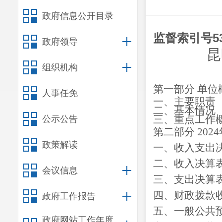
政府信息公开目录
监督索引号
5
政府领导
昆
组织机构
第一部分
单位
人事任免
一、主要职
责
二、
基本情况
三、重点工作
公示公告
第二部分
2024
政策解读
一、收入支出
二、收入决算
会议信息
三、支出决算
四、财政拨款
政府工作报告
五、一般公共
政府网站工作年度