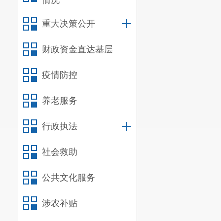
情况
学管理，全面
重大决策公开
二、
单位
财政资金直达基层
（一）机
我部门共
疫情防控
室、总务处、
养老服务
我单位为
行政执法
（二）决
社会救助
我单位作
编报范围。
公共文化服务
（三）单
涉农补贴
我单位
20