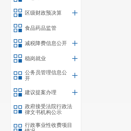
三、
政府采购
区级财政预决算
四、
单位绩效
五、
其他重要
食品药品监管
六、相关口径
减税降费信息公开
第
五
部分
名词
稳岗就业
一、主要
公务员管理信息公
开
1
.
宣传贯
校；
建议提案办理
2
.
组织开
政府接受法院行政法
律文书机构公示
3
.
开展教
行政事业性收费项目
4
.
按照义