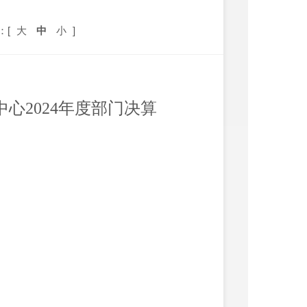
：[
大
中
小
]
中心
2024
年度部门决算