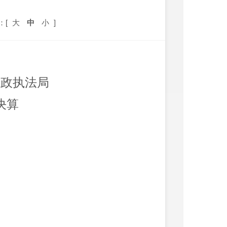
：[
大
中
小
]
行政执法局
决算