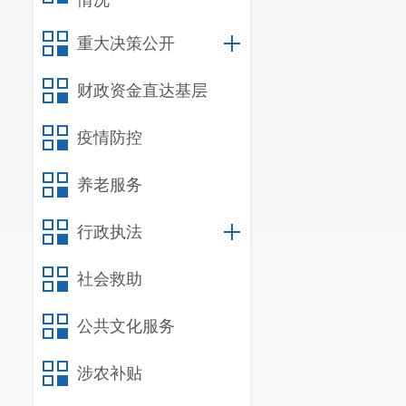
情况
索”、“心灵方
区域，开展包
重大决策公开
导”等活动，
是
财政资金直达基层
在做好干
疫情防控
体活动丰富职
增进彼此联系
养老服务
习班，
协助
七
行政执法
赛
、“全城同运
形式多样的文
社会救助
下一步，
公共文化服务
升自我心理健
涉农补贴
观、人生观、