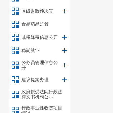
馆、心理咨询
区级财政预决算
供专业心理咨
食品药品监管
密的要求，使
受保护的空间
减税降费信息公开
的提高。心灵
稳岗就业
导来访者产生
公务员管理信息公
公益讲座开设
开
部职工的心理
建议提案办理
各单位也
政府接受法院行政法
减压赋能服务
律文书机构公示
工智能、心理
行政事业性收费项目