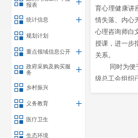
报表
育心理健康讲
情失落、内心
统计信息
心理咨询师白
规划计划
授课，进一步
重点领域信息公开
关系。
同时为便
政府采购及购买服
务
级总工会组织
乡村振兴
（400-1414
工提供心理咨
义务教育
心理评测方式
医疗卫生
线下，呈
生态环境
较为集中的
惠