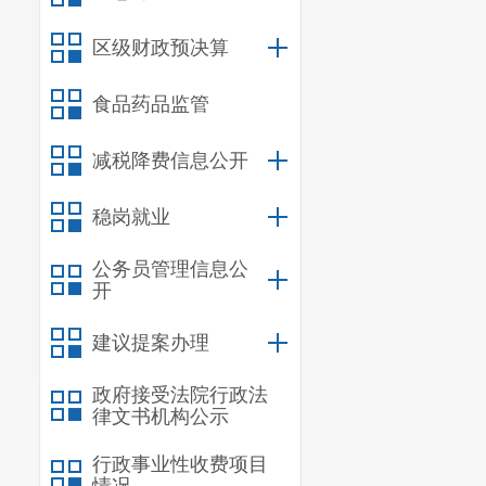
1.55%
。其中
区级财政预决算
莲藕、独蒜
环
29.23%
、
14.7
食品药品监管
7.37%
、
4.00%
减税降费信息公开
比持平。
稳岗就业
公务员管理信息公
开
建议提案办理
政府接受法院行政法
律文书机构公示
行政事业性收费项目