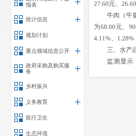
27.60
元、
26.6
报表
牛肉（牛
统计信息
为
68.00
元
、
90
规划计划
4.11%
、
1.28%
三、水产
重点领域信息公开
监测显示
政府采购及购买服
务
20.40
元
，
环比
四、水果
乡村振兴
监测显示
义务教育
元
，西瓜、苹
医疗卫生
五、蔬菜
监测显示
生态环境