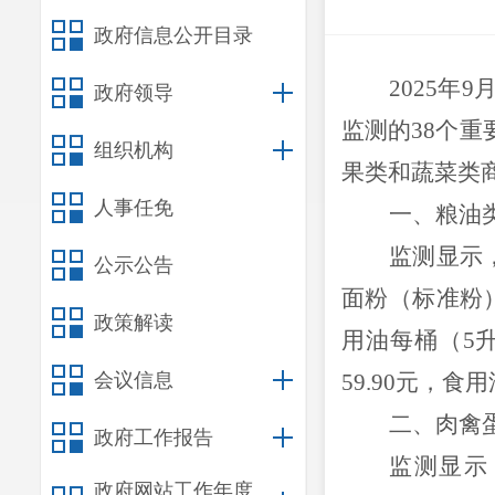
政府信息公开目录
202
5
年
9
政府领导
监测的
3
8
个
重
组织机构
果类和蔬菜类
人事任免
一、粮油
监测显示
公示公告
面粉
（标准粉
政策解读
用油每桶（
5
会议信息
59.90
元，
食用
二、肉禽
政府工作报告
监测显示
政府网站工作年度