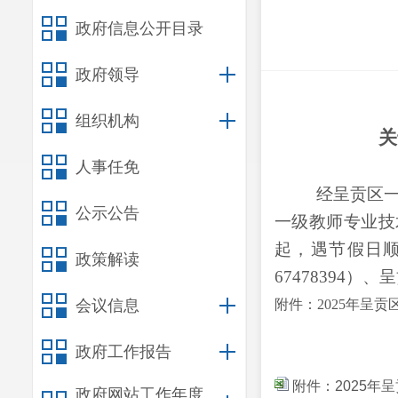
政府信息公开目录
政府领导
组织机构
关
人事任免
经呈贡区
公示公告
一级教师专业技
起，遇节假日
政策解读
67478394）
、
呈
会议信息
附件：
202
5
年呈贡
政府工作报告
附件：2025年
政府网站工作年度