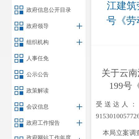
江建筑
政府信息公开目录
号《劳
政府领导
组织机构
人事任免
关于云南
公示公告
199
号
政策解读
受
送达人：
会议信息
915301005772
政府工作报告
本局立案调
政府网站工作年度