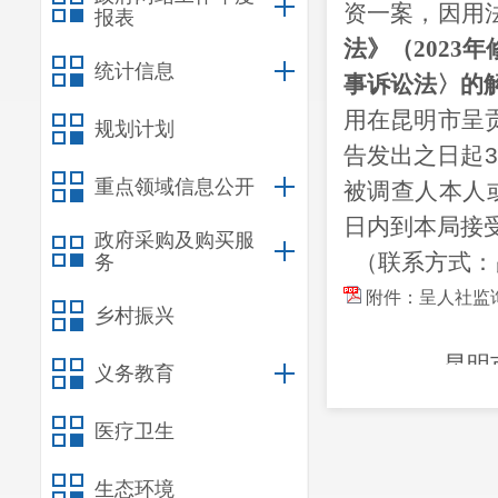
资
一案，因用
报表
法》（
2023
年
统计信息
事诉讼法〉的
用在昆明市呈
规划计划
告发出之日起
3
重点领域信息公开
被调查人本人
日内到本局接
政府采购及购买服
（联系方式：
务
附件：呈人社监询
乡村振兴
昆明市呈贡
义务教育
医疗卫生
生态环境