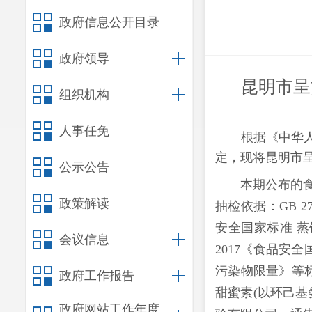
政府信息公开目录
政府领导
昆明市呈
组织机构
人事任免
根据《中华
定，现将
昆明市
公示公告
本期公布的
政策解读
抽检依据：
GB 
安全国家标准 
会议信息
2017《食品安
污染物限量》等
政府工作报告
甜蜜素(以环己基
政府网站工作年度