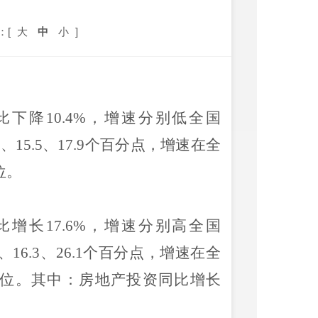
：[
大
中
小
]
比
下降
10.4
%
，增速分别
低
全国
7
、
15.5
、
17.9
个百分点，
增速
在全
位
。
比
增长
17.6
%
，增速分别
高
全国
、
16.3
、
26.1
个百分点，
增速
在全
位。其中：房地产投资同比
增长