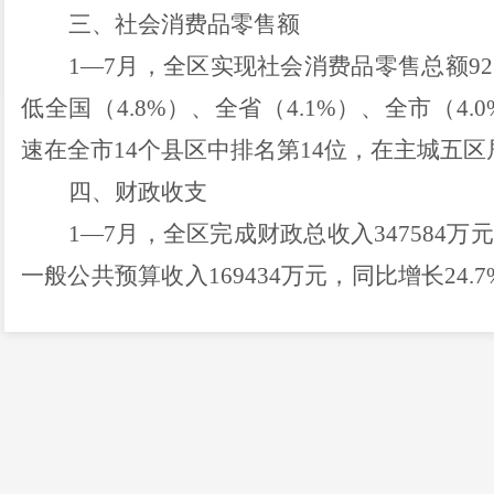
三
、
社会消费品零售额
1
—
7
月
，全区实现社会消费品零售总额
92
低
全国（
4.8
%
）、全省（
4.1
%
）、全市（
4.0
速
在全市
14
个县区中
排
名
第
14
位
，
在主城五区
四
、财政收支
1
—
7
月
，
全区
完成
财政总收入
347584
万元
一般公共预算收入
169434
万元，同比
增长
24.7
比
增长
26.1
%
。
全区一般公共预算支出
153056