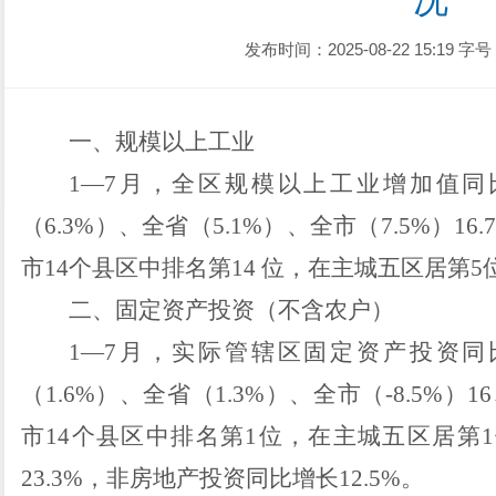
况
发布时间：2025-08-22 15:19
字号
一
、
规模以上工业
1
—
7
月
，全区规模以上工业增加值同
（
6.3
%
）、
全省（
5.1
%
）、全市（
7.5
%
）
16.
市
14
个县区中
排
名
第
14
位
，
在主城五区
居
第
5
二
、
固定资产投资
（不含农户）
1
—
7
月
，实际管辖区固定资产投资同
（
1.6
%
）、全省（
1.3
%
）、全市（
-8.5
%
）
16
市
14
个县区中
排名第
1
位
，
在主城五区居
第
1
23.3
%
，非房地产投资同比
增长
12.5
%
。