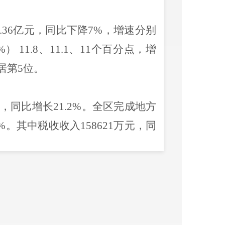
.36
亿
元，同比
下降
7
%
，增速
分别
%
）
11.8
、
11.1
、
11
个百分点，
增
居
第
5
位
。
，同比
增长
21.2
%
。全区完成地方
%
。其中税收收入
158621
万元，同
万元，同比
下降
3.8
%
。