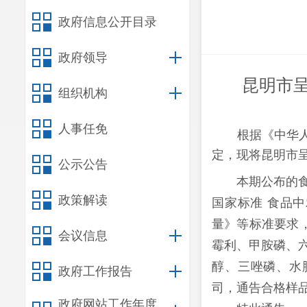
政府信息公开目录
政府领导
昆明市
组织机构
人事任免
根据《中华
定，现将
昆明市
公示公告
本期公布的
政策解读
国家标准 食品
量》等标准要求
会议信息
霉利、甲胺磷、
醇、三唑磷、水
政府工作报告
司，通告合格样品
政府网站工作年度