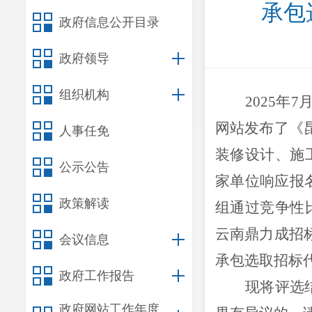
承包
政府信息公开目录
政府领导
组织机构
202
5
年
7
网站发布了《
人事任免
装修设计、施
公示公告
家单位响应报
政策解读
组通过竞争性
云南鼎力成招
会议信息
承包选取招标
政府工作报告
现将评选
政府网站工作年度