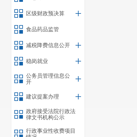
（一
）项
区级财政预决算
（二
）资
食品药品监管
费
”
中列支，预
六、承接
减税降费信息公开
承接主体
稳岗就业
（一）
依
公务员管理信息公
（二）
具
开
（三）
具
建议提案办理
（四）
在
政府接受法院行政法
好
，承接过类
律文书机构公示
（五）
参
行政事业性收费项目