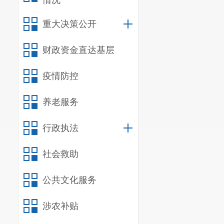
七、目标
情况
（一）
服
重大决策公开
（二）
服
财政资金直达基层
何方式向第三
（
三
）承
疫情防控
组织部
完成后
养老服务
八、购买
行政执法
根据《云
（
2024
年版）
社会救助
项或批量金额
公共文化服务
控、财务制度
涉农补贴
九、资金