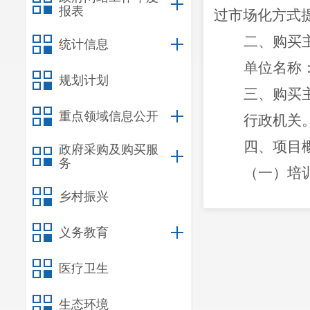
报表
过市场化方式
二、购买
统计信息
单位名称
规划计划
三、购买
重点领域信息公开
行政机关
四、
项目
政府采购及购买服
务
（一）培
乡村振兴
（二）培
为深入贯
义务教育
此次培训
不安
医疗卫生
学管理、
餐饮
五、预算
生态环境