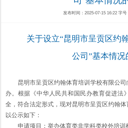
司”基本情况
发布时间：2025-07-15 16:22
字号
关于
设立
“
昆明市呈贡区约
公司
”
基本情况
昆明市呈贡区约翰体育培训学校有限公司
办。
根据《中华人民共和国民办教育促进法
全，符合法定形
式
，
现
对
昆明市呈贡区约翰体
以公示如下
：
申请
项目
：
举办
体育类
非学科类校外培训