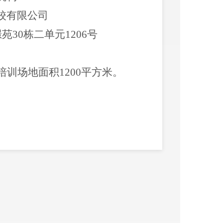
校有限公司
璟苑
30
栋二单元
1206
号
培训场地面积
1200
平方米。
育
局
00