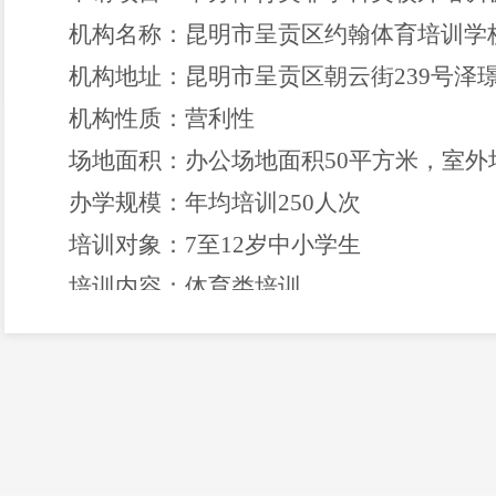
机构名称
：
昆明市呈贡区约翰体育培训学
机构
地址
：
昆明市呈贡区朝云街
239
号泽
机构性质：
营利
性
场地面积：
办公场地面积
50
平方米，室外
办学规模
：
年均
培训
250
人
次
培训对象：
7
至
12
岁
中小学生
培训内容：
体育类培训
法定代表人
：
杨舒涵
受理反馈意见部门
：
昆明市
呈贡区
教育体
监督电话
：
0871-6747
8393
邮编：
6505
通讯地址
：昆明市呈贡区
惠景园
D7
栋
6
楼