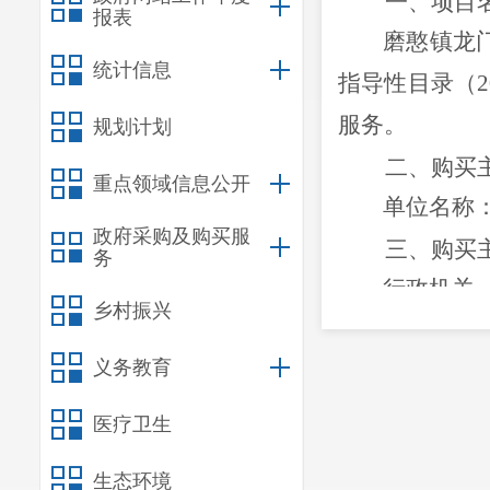
一、项目
报表
磨憨镇龙
统计信息
指导性目录（
2
服务。
规划计划
二、购买
重点领域信息公开
单位名称
政府采购及购买服
三、购买
务
行政机关
乡村振兴
四、项目
义务教育
（一）
敬
生日会
1
次，
医疗卫生
护志愿者为老
生态环境