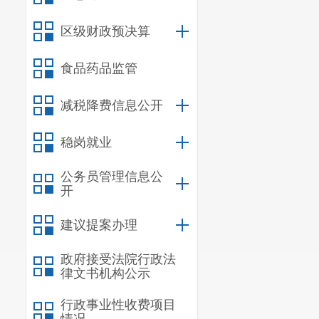
暖，减少孤独
（二）
护
区级财政预决算
友提供专业心
食品药品监管
参观博物馆、
减税降费信息公开
平和社会适应
五、预算
稳岗就业
项目名称
公务员管理信息公
开
项目金额
资金来源
建议提案办理
费
”
中
“
社区治
政府接受法院行政法
为：
2013999
律文书机构公示
六、承接
行政事业性收费项目