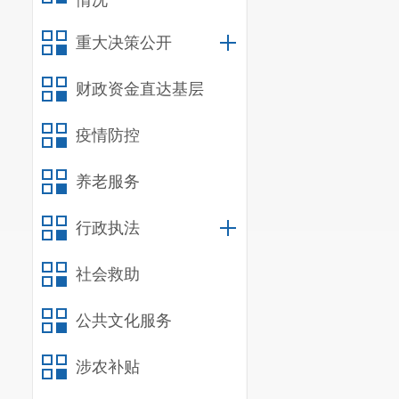
情况
承接主体
（一）
基
重大决策公开
1.
合法主
财政资金直达基层
依法登记
疫情防控
2.
专业资
具备与采
养老服务
训需社工行业
行政执法
3.
信用与
社会救助
未被列入
“
府采购严重违
公共文化服务
录。
涉农补贴
（二）
专