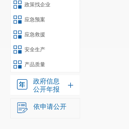
1.
行业经验
政策找企业
明，包括详细
应急预案
以此体现项目
应急救援
2.
技术团
资格证书的人
安全生产
能够为
“
一老一
产品质量
和团队协作精
政府信息
和服务对象需
公开年报
3.
本地化
当地
“
一老一小
依申请公开
和活动方案，
顺利开展。若