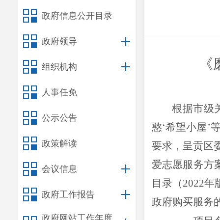
政府信息公开目录
政府领导
《
组织机构
人事任免
根据市级
公示公告
憨
‘
希望小屋
’
政策解读
要求，
呈贡区
爱志愿服务方
会议信息
目录（
2022
年
政府工作报告
政府购买服务
政府网站工作年度