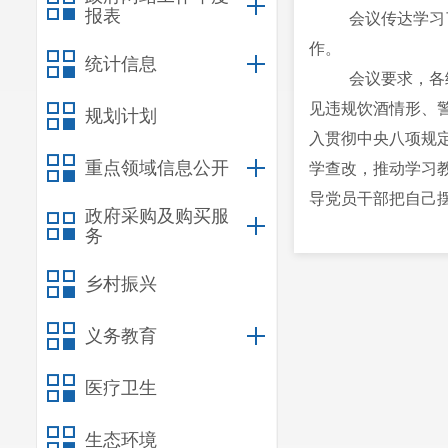
报表
会议传达学习
作。
统计信息
会议要求，
各
见违规饮酒情形、
规划计划
入贯彻中央八项规
重点领域信息公开
学查改，推动学习
导党员干部把自己
政府采购及购买服
限。区分正常餐饮消
务
要围绕集中整治违
乡村振兴
任，强化以案示警
风。要及时将集中
义务教育
广大党员干部、公
作风凝心聚力干事
医疗卫生
会议还讨论研
生态环境