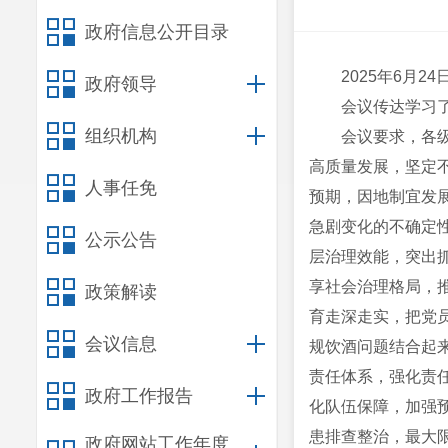
政府信息公开目录
202
5
年
6
月
24
政府领导
会议传达学习
组织机构
会议要求，
各
高质量发展，坚定
人事任免
预期，因地制宜发
急剧变化的不确定性
公示公告
层治理
效能
，突出
享社会治理格局，
政策解读
育走深走实，把党
会议信息
规饮酒问题结合起
责任体系，
强化责
政府工作报告
化队伍保障，加强
患排查整治，
最大
政府网站工作年度