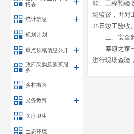
能、工程预验
报表
场监督，并对
统计信息
25日竣工验收
规划计划
三、
安全
泰康之家
重点领域信息公开
进行现场查验
政府采购及购买服
务
工措施费支付
全交底会议，
乡村振兴
机械设备、钢
义务教育
险性较大的分
医疗卫生
目设备进行检
四、
监管
生态环境