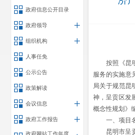
济
政府信息公开目录
政府领导
组织机构
人事任免
按照《昆
公示公告
服务的实施意
局关于规范昆
政策解读
神，呈贡区
发
会议信息
概念性规划
》
政府工作报告
一、
项目
昆明市呈
政府网站工作年度