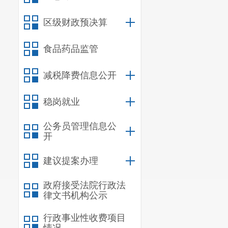
五
、预算
区级财政预决算
费
、
交通费
、
食品药品监管
目：
30227
委托
六
、承接
减税降费信息公开
申请单位
稳岗就业
受委托。
公务员管理信息公
七
、
目标
开
（一）
服
建议提案办理
念性规划
》编
政府接受法院行政法
（二）
服务期
律文书机构公示
（三）
服
行政事业性收费项目