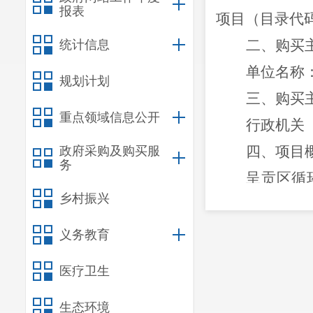
报表
项目（目录代
二、购买
统计信息
单位名称
规划计划
三、购买
重点领域信息公开
行政机关
四、项目
政府采购及购买服
务
呈贡区循
乡村振兴
524
亩。结合
力碳达峰行动
义务教育
用，
推进
再生
医疗卫生
环保教育、科
生态环境
制工作。