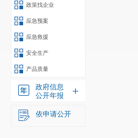
政策找企业
日
17:00
前报
17:00
）递交至
应急预案
革和能源科
，
应急救援
附件：《呈贡区
安全生产
产品质量
政府信息
公开年报
依申请公开