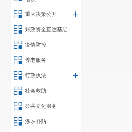
情况
区发展和改革
除外）；
重大决策公开
（四）
服
财政资金直达基层
八
、购买
疫情防控
根据《云
（
202
4
年版）
养老服务
项或批量金额
行政执法
改革局
按照内
社会救助
九、资金
按照签订
公共文化服务
十、联系
涉农补贴
公示期为