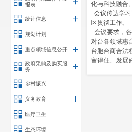
化与科
技融合
报表
会议传达学习
统计信息
区贯彻工作。
会议要求，各
规划计划
对
台
各领域惠
重点领域信息公开
台
胞
台
商合法
留得住、发展
政府采购及购买服
交流交往上再
务
语”系列交流
乡村振兴
办好非遗文化
三
要在推动吸
义务教育
势资源，拓宽
医疗卫生
才创业就业基地
同等待遇
。
生态环境