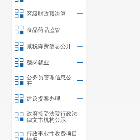
会议
传达学
贯彻工作
。
区级财政预决算
会议要求，
食品药品监管
平总书记重要
策部署，坚持
减税降费信息公开
耕地
“
非粮化
”
稳岗就业
任，压紧压实
要切实扛起耕
公务员管理信息公
强耕地种植用
开
链条做好耕地
建议提案办理
格审批，报批
牙齿
”
的硬措施
政府接受法院行政法
律文书机构公示
会议还讨论研
行政事业性收费项目